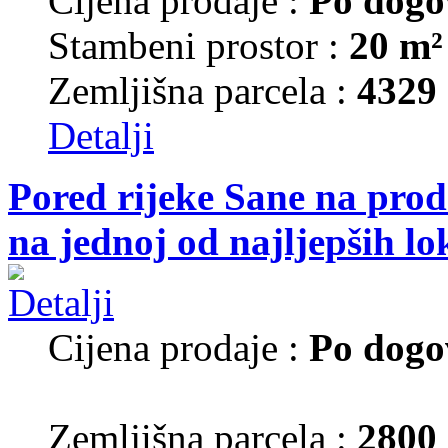
Cijena prodaje :
Po dogo
Stambeni prostor :
20 m²
Zemljišna parcela :
4329
Detalji
Pored rijeke Sane na prod
na jednoj od najljepših lo
Cijena prodaje :
Po dogo
Zemljišna parcela :
2800