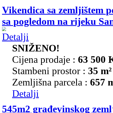
Vikendica sa zemljištem p
sa pogledom na rijeku Sa
SNIŽENO!
Cijena prodaje :
63 500
Stambeni prostor :
35 m²
Zemljišna parcela :
657 
Detalji
545m2 građevinskog zemlj