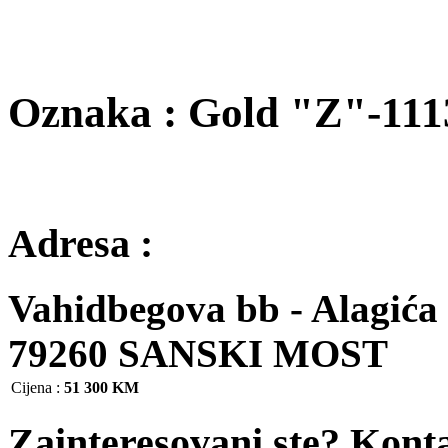
Oznaka : Gold "Z"-111
Adresa :
Vahidbegova bb - Alagića 
79260 SANSKI MOST
Cijena
:
51 300 KM
Zainteresovani ste? Kont