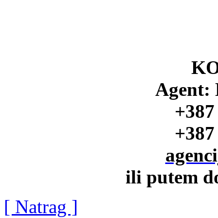
K
Agent: 
+387
+387
agenc
ili putem d
[ Natrag ]