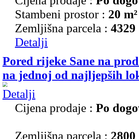
Cijena prodaje :
Po dogo
Stambeni prostor :
20 m²
Zemljišna parcela :
4329
Detalji
Pored rijeke Sane na prod
na jednoj od najljepših lo
Cijena prodaje :
Po dogo
Zemljišna parcela :
2800