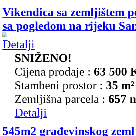
Vikendica sa zemljištem p
sa pogledom na rijeku Sa
SNIŽENO!
Cijena prodaje :
63 500
Stambeni prostor :
35 m²
Zemljišna parcela :
657 
Detalji
545m2 građevinskog zemlj