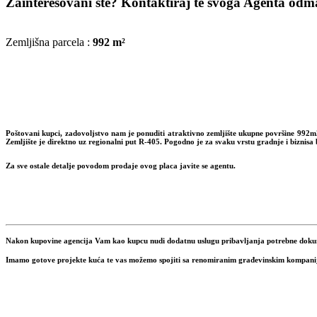
Zainteresovani ste? Kontaktiraj te svoga Agenta odmah
Zemljišna parcela :
992 m²
Poštovani kupci, zadovoljstvo nam je ponuditi atraktivno zemljište ukupne površine 992m
Zemljište je direktno uz regionalni put R-405. Pogodno je za svaku vrstu gradnje i biznisa
Za sve ostale detalje povodom prodaje ovog placa javite se agentu.
Nakon kupovine agencija Vam kao kupcu nudi dodatnu uslugu pribavljanja potrebne dokume
Imamo gotove projekte kuća te vas možemo spojiti sa renomiranim građevinskim kompanij