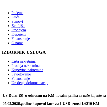
Početna
Kuće
Stanovi
Zemljišta
Prodajem
Kupujem
Finansiranje
O nama
IZBORNIK USLUGA
Lista nekretnina
Prodaja nekretnina
Kupovina nakretnina
Savjetovanje
Finansiranje
Uređenje dokumentacije
US Dolar ($) u odnosnu na KM
. Idealna prilika za naše klijente 
05.05.2026.godine kupovni kurs za 1 USD iznosi 1,6210 KM