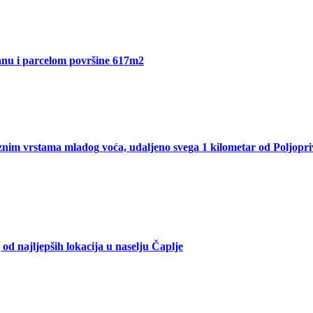
Sanu i parcelom površine 617m2
nim vrstama mladog voća, udaljeno svega 1 kilometar od Poljopri
od najljepših lokacija u naselju Čaplje