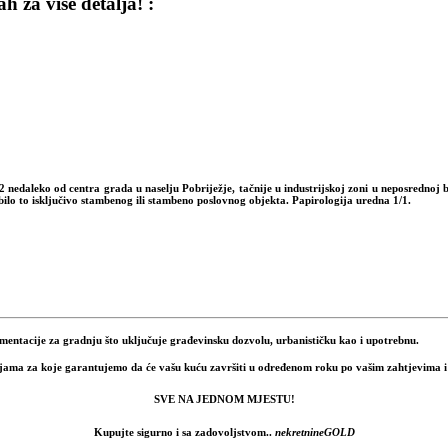
 za više detalja! :
2 nedaleko od centra grada u naselju Pobriježje, tačnije u industrijskoj zoni u neposredno
 bilo to isključivo stambenog ili stambeno poslovnog objekta.
Papirologija uredna 1/1.
ntacije za gradnju što uključuje građevinsku dozvolu, urbanističku kao i upotrebnu.
ama za koje garantujemo da će vašu kuću završiti u određenom roku po vašim zahtjevima i
SVE NA JEDNOM MJESTU!
Kupujte sigurno i sa zadovoljstvom..
nekretnineGOLD