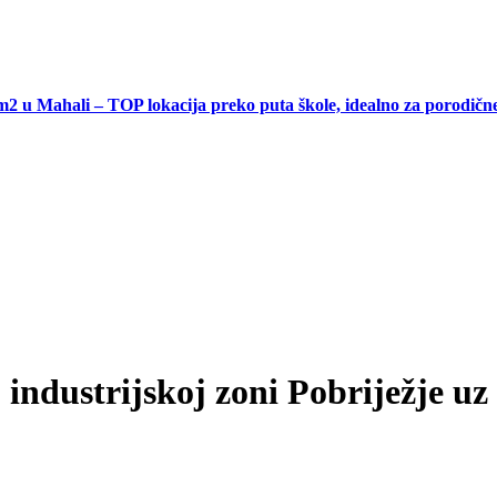
ahali – TOP lokacija preko puta škole, idealno za porodične ku
ustrijskoj zoni Pobriježje uz r