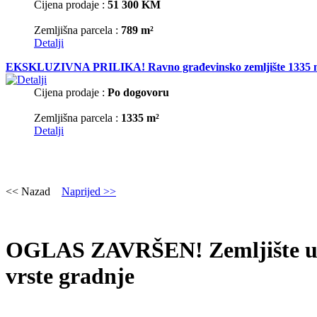
Cijena prodaje :
51 300 KM
Zemljišna parcela :
789 m²
Detalji
EKSKLUZIVNA PRILIKA! Ravno građevinsko zemljište 1335 m2 u M
Cijena prodaje :
Po dogovoru
Zemljišna parcela :
1335 m²
Detalji
<< Nazad
Naprijed >>
OGLAS ZAVRŠEN! Zemljište u ind
vrste gradnje