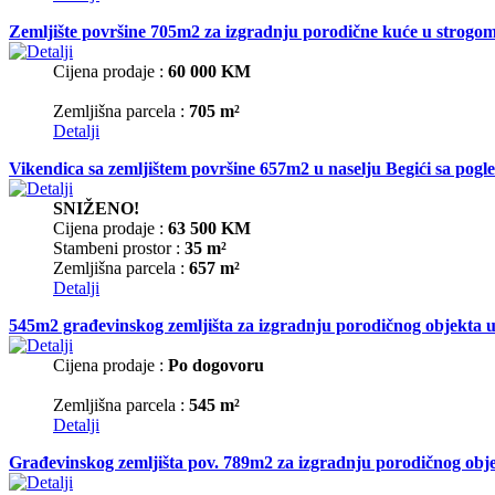
Zemljište površine 705m2 za izgradnju porodične kuće u strog
Cijena prodaje :
60 000 KM
Zemljišna parcela :
705 m²
Detalji
Vikendica sa zemljištem površine 657m2 u naselju Begići sa pog
SNIŽENO!
Cijena prodaje :
63 500 KM
Stambeni prostor :
35 m²
Zemljišna parcela :
657 m²
Detalji
545m2 građevinskog zemljišta za izgradnju porodičnog objekta u
Cijena prodaje :
Po dogovoru
Zemljišna parcela :
545 m²
Detalji
Građevinskog zemljišta pov. 789m2 za izgradnju porodičnog obje