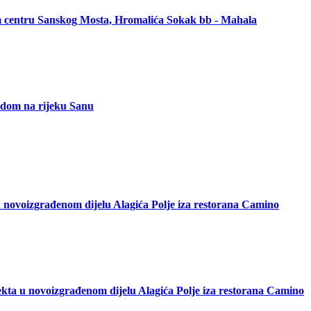
om centru Sanskog Mosta, Hromalića Sokak bb - Mahala
ledom na rijeku Sanu
 novoizgrađenom dijelu Alagića Polje iza restorana Camino
kta u novoizgrađenom dijelu Alagića Polje iza restorana Camino