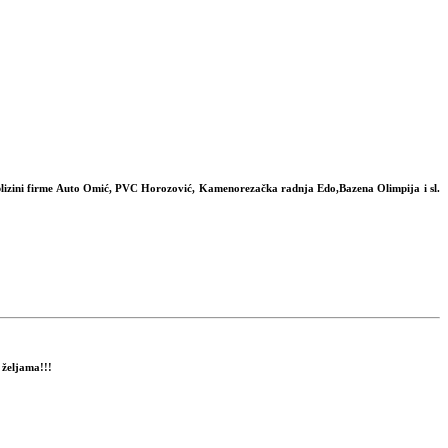
j blizini firme Auto Omić, PVC Horozović, Kamenorezačka radnja Edo,Bazena Olimpija i sl.
 željama!!!