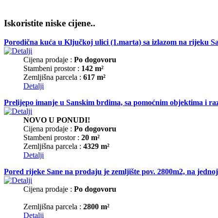
Iskoristite niske cijene..
Porodična kuća u Ključkoj ulici (1.marta) sa izlazom na rijeku 
Cijena prodaje :
Po dogovoru
Stambeni prostor :
142 m²
Zemljišna parcela :
617 m²
Detalji
Prelijepo imanje u Sanskim brdima, sa pomoćnim objektima i raz
NOVO U PONUDI!
Cijena prodaje :
Po dogovoru
Stambeni prostor :
20 m²
Zemljišna parcela :
4329 m²
Detalji
Pored rijeke Sane na prodaju je zemljište pov. 2800m2, na jednoj 
Cijena prodaje :
Po dogovoru
Zemljišna parcela :
2800 m²
Detalji