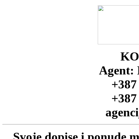
KO
Agent: 
+387
+387
agenc
Svoje dopise i ponude m