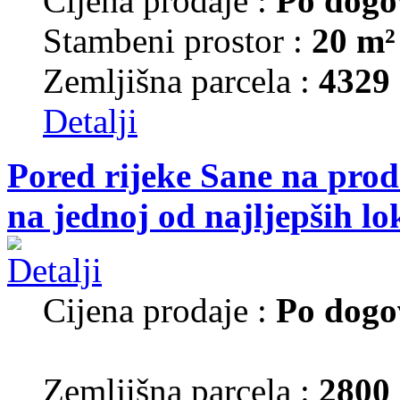
Cijena prodaje :
Po dogo
Stambeni prostor :
20 m²
Zemljišna parcela :
4329
Detalji
Pored rijeke Sane na prod
na jednoj od najljepših lo
Cijena prodaje :
Po dogo
Zemljišna parcela :
2800