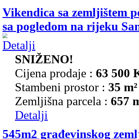
Vikendica sa zemljištem p
sa pogledom na rijeku Sa
SNIŽENO!
Cijena prodaje :
63 500
Stambeni prostor :
35 m²
Zemljišna parcela :
657 
Detalji
545m2 građevinskog zemlj