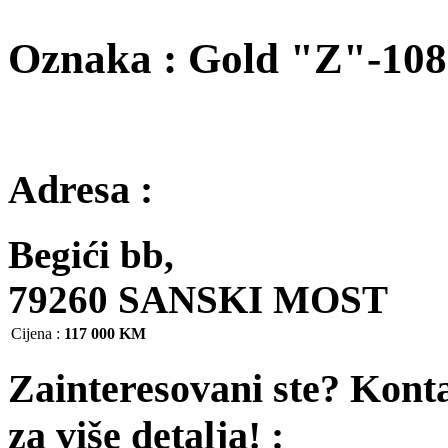
Oznaka : Gold "Z"-10
Adresa :
Begići bb,
79260 SANSKI MOST
Cijena
:
117 000 KM
Zainteresovani ste? Kont
za više detalja! :