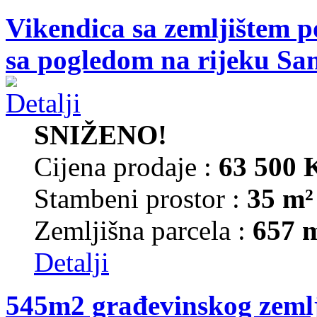
Vikendica sa zemljištem p
sa pogledom na rijeku Sa
SNIŽENO!
Cijena prodaje :
63 500
Stambeni prostor :
35 m²
Zemljišna parcela :
657 
Detalji
545m2 građevinskog zemlj