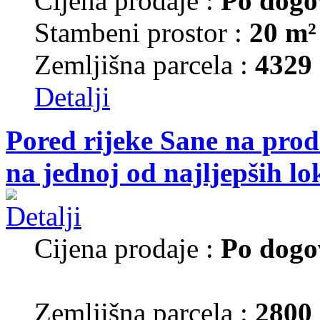
Cijena prodaje :
Po dogo
Stambeni prostor :
20 m²
Zemljišna parcela :
4329
Detalji
Pored rijeke Sane na prod
na jednoj od najljepših lo
Cijena prodaje :
Po dogo
Zemljišna parcela :
2800