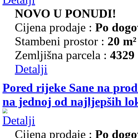
NOVO U PONUDI!
Cijena prodaje :
Po dogo
Stambeni prostor :
20 m²
Zemljišna parcela :
4329
Detalji
Pored rijeke Sane na prod
na jednoj od najljepših lo
Cijena prodaje :
Po dogo