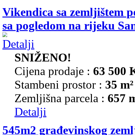
Vikendica sa zemljištem p
sa pogledom na rijeku Sa
SNIŽENO!
Cijena prodaje :
63 500
Stambeni prostor :
35 m²
Zemljišna parcela :
657 
Detalji
545m2 građevinskog zemlj