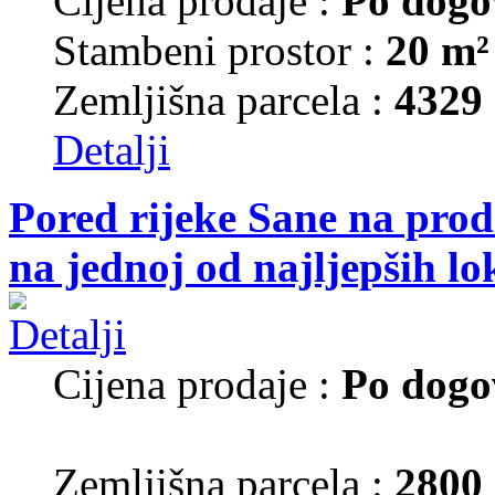
Cijena prodaje :
Po dogo
Stambeni prostor :
20 m²
Zemljišna parcela :
4329
Detalji
Pored rijeke Sane na prod
na jednoj od najljepših lo
Cijena prodaje :
Po dogo
Zemljišna parcela :
2800