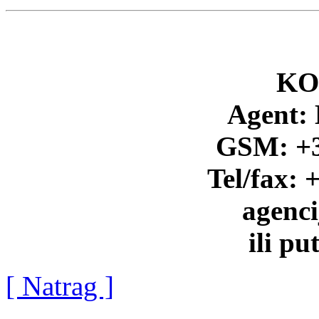
KO
Agent: 
GSM: +3
Tel/fax: 
agenc
ili p
[ Natrag ]