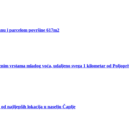
Sanu i parcelom površine 617m2
nim vrstama mladog voća, udaljeno svega 1 kilometar od Poljopri
od najljepših lokacija u naselju Čaplje