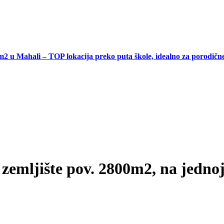
ahali – TOP lokacija preko puta škole, idealno za porodične ku
zemljište pov. 2800m2, na jednoj 