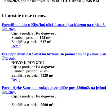
05.05.2026.godine kupovini kurs za 1 CHF iznosi 2,0645 KM
Iskoristite niske cijene..
Porodična kuća u Ključkoj ulici (1.marta) sa izlazom na rijeku 
Cijena prodaje :
Po dogovoru
Stambeni prostor :
142 m²
Zemljišna parcela :
617 m²
Detalji
Prelijepo imanje u Sanskim brdima, sa pomoćnim objektima i raz
NOVO U PONUDI!
Cijena prodaje :
Po dogovoru
Stambeni prostor :
20 m²
Zemljišna parcela :
4329 m²
Detalji
Pored rijeke Sane na prodaju je zemljište pov. 2800m2, na jednoj 
Cijena prodaje :
Po dogovoru
Zemljišna parcela :
2800 m²