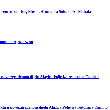
om centru Sanskog Mosta, Hromalića Sokak bb - Mahala
ledom na rijeku Sanu
 novoizgrađenom dijelu Alagića Polje iza restorana Camino
kta u novoizgrađenom dijelu Alagića Polje iza restorana Camino