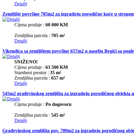
Detalji
Zemljište površine 705m2 za izgradnju porodične kuće u strog
Cijena prodaje :
60 000 KM
Zemljišna parcela :
705 m²
Detalji
Vikendica sa zemljištem površine 657m2 u naselju Begići sa pog
SNIŽENO!
Cijena prodaje :
63 500 KM
Stambeni prostor :
35 m²
Zemljišna parcela :
657 m²
Detalji
545m2 građevinskog zemljišta za izgradnju porodičnog objekta u
Cijena prodaje :
Po dogovoru
Zemljišna parcela :
545 m²
Detalji
Građevinskog zemljišta pov. 789m2 za izgradnju porodičnog obje