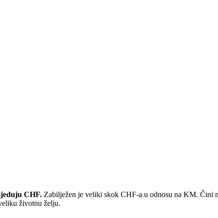
osjeduju CHF.
Zabilježen je veliki skok CHF-a u odnosu na KM. Čini nam s
veliku životnu želju.