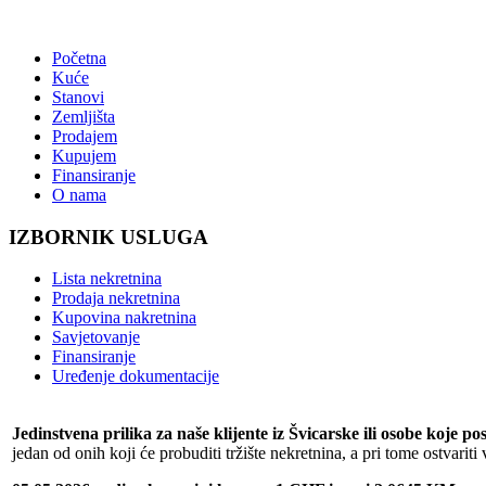
Početna
Kuće
Stanovi
Zemljišta
Prodajem
Kupujem
Finansiranje
O nama
IZBORNIK USLUGA
Lista nekretnina
Prodaja nekretnina
Kupovina nakretnina
Savjetovanje
Finansiranje
Uređenje dokumentacije
Jedinstvena prilika za naše klijente iz Švicarske ili osobe koje p
jedan od onih koji će probuditi tržište nekretnina, a pri tome ostvariti 