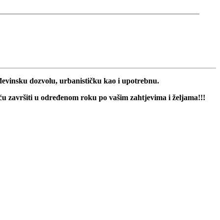
______________________________________________
evinsku dozvolu, urbanističku kao i upotrebnu.
 završiti u određenom roku po vašim zahtjevima i željama!!!