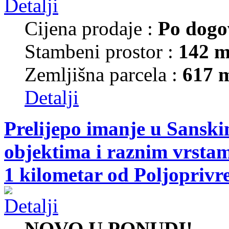
Cijena prodaje :
Po dogo
Stambeni prostor :
142 m
Zemljišna parcela :
617 
Detalji
Prelijepo imanje u Sansk
objektima i raznim vrsta
1 kilometar od Poljoprivr
NOVO U PONUDI!