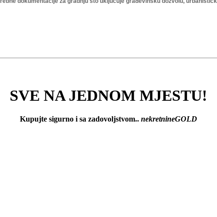
ebne dokumentacije za gradnju što uključuje građevinsku dozvolu, urbanističk
SVE NA JEDNOM MJESTU!
Kupujte sigurno i sa zadovoljstvom..
nekretnineGOLD