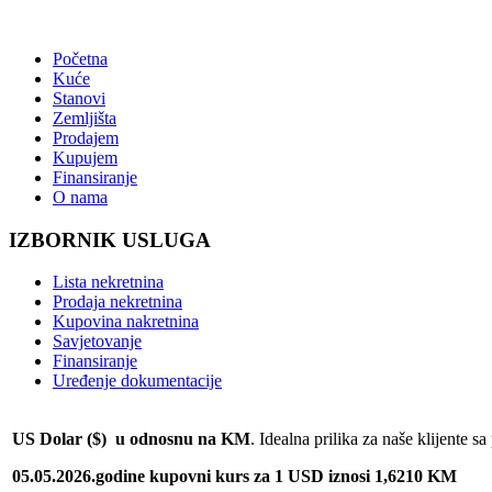
Početna
Kuće
Stanovi
Zemljišta
Prodajem
Kupujem
Finansiranje
O nama
IZBORNIK USLUGA
Lista nekretnina
Prodaja nekretnina
Kupovina nakretnina
Savjetovanje
Finansiranje
Uređenje dokumentacije
US Dolar ($) u odnosnu na KM
. Idealna prilika za naše klijente 
05.05.2026.godine kupovni kurs za 1 USD iznosi 1,6210 KM