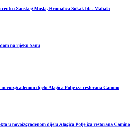
om centru Sanskog Mosta, Hromalića Sokak bb - Mahala
ledom na rijeku Sanu
 novoizgrađenom dijelu Alagića Polje iza restorana Camino
kta u novoizgrađenom dijelu Alagića Polje iza restorana Camino