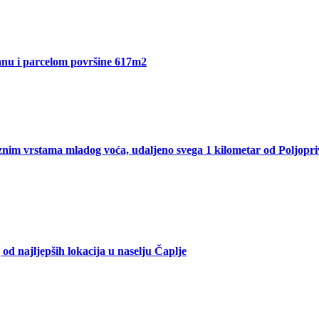
Sanu i parcelom površine 617m2
nim vrstama mladog voća, udaljeno svega 1 kilometar od Poljopri
od najljepših lokacija u naselju Čaplje