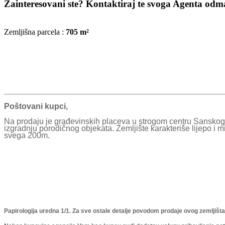
Zainteresovani ste? Kontaktiraj te svoga Agenta odmah
Zemljišna parcela :
705 m²
Poštovani kupci,
Na prodaju je građevinskih placeva u strogom centru Sanskog
izgradnju porodičnog objekata. Zemljište karakteriše lijepo i 
svega 200m.
Papirologija uredna 1/1. Za sve ostale detalje povodom prodaje ovog zemljišta