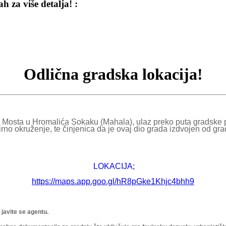
 za više detalja! :
Odlična gradska lokacija!
 Mosta u Hromalića Sokaku (Mahala), ulaz preko puta gradske 
mirno okruženje, te činjenica da je ovaj dio grada izdvojen od g
LOKACIJA;
https://maps.app.goo.gl/hR8pGke1Khjc4bhh9
 javite se agentu.