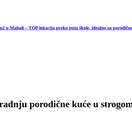
ahali – TOP lokacija preko puta škole, idealno za porodične ku
gradnju porodične kuće u strogo