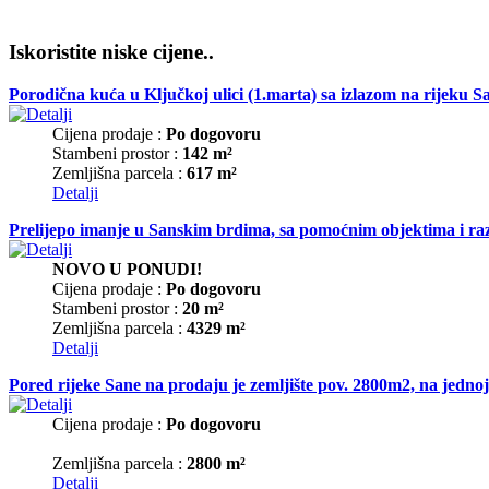
Iskoristite niske cijene..
Porodična kuća u Ključkoj ulici (1.marta) sa izlazom na rijeku 
Cijena prodaje :
Po dogovoru
Stambeni prostor :
142 m²
Zemljišna parcela :
617 m²
Detalji
Prelijepo imanje u Sanskim brdima, sa pomoćnim objektima i raz
NOVO U PONUDI!
Cijena prodaje :
Po dogovoru
Stambeni prostor :
20 m²
Zemljišna parcela :
4329 m²
Detalji
Pored rijeke Sane na prodaju je zemljište pov. 2800m2, na jednoj 
Cijena prodaje :
Po dogovoru
Zemljišna parcela :
2800 m²
Detalji