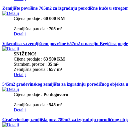
Zemljište površine 705m2 za izgradnju porodične kuće u strog
Cijena prodaje :
60 000 KM
Zemljišna parcela :
705 m²
Detalji
Vikendica sa zemljištem površine 657m2 u naselju Begići sa pog
SNIŽENO!
Cijena prodaje :
63 500 KM
Stambeni prostor :
35 m²
Zemljišna parcela :
657 m²
Detalji
545m2 građevinskog zemljišta za izgradnju porodičnog objekta u
Cijena prodaje :
Po dogovoru
Zemljišna parcela :
545 m²
Detalji
Građevinskog zemljišta pov. 789m2 za izgradnju porodičnog obje