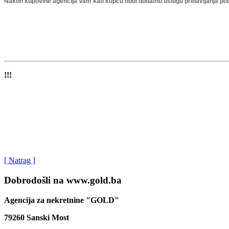
Nakon kupovine agencija Vam kao kupcu nudi dodatnu uslugu pribavljanja potr
!!!
[ Natrag ]
Dobrodošli na www.gold.ba
Agencija za nekretnine "GOLD"
79260 Sanski Most