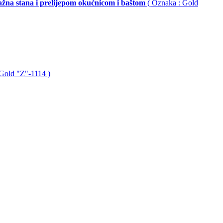
tažna stana i prelijepom okućnicom i baštom
( Oznaka : Gold
 Gold "Z"-1114 )