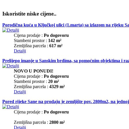
Iskoristite niske cijene..
Porodična kuća u Ključkoj ulici (1.marta) sa izlazom na rijeku 
Cijena prodaje :
Po dogovoru
Stambeni prostor :
142 m²
Zemljišna parcela :
617 m²
Detalji
Prelijepo imanje u Sanskim brdima, sa pomoćnim objektima i raz
NOVO U PONUDI!
Cijena prodaje :
Po dogovoru
Stambeni prostor :
20 m²
Zemljišna parcela :
4329 m²
Detalji
Pored rijeke Sane na prodaju je zemljište pov. 2800m2, na jednoj 
Cijena prodaje :
Po dogovoru
Zemljišna parcela :
2800 m²
Detalji