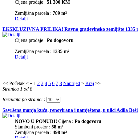
Cijena prodaje :
51 300 KM
Zemljišna parcela :
789 m²
Detalji
EKSKLUZIVNA PRILIKA! Ravno građevinsko zemljište 1335 m2 u M
Cijena prodaje :
Po dogovoru
Zemljišna parcela :
1335 m²
Detalji
<<
Početak
<
«
1
2
3
4
5
6
7
8
Naprijed
>
Kraj
>>
Stranica 1 od 8
Rezultata po stranici :
Savršena manja kuća, renovirana i namještena, u ulici Adila Beši
NOVO U PONUDI!
Cijena :
Po dogovoru
Stambeni prostor :
58 m²
Zemljišna parcela :
498 m²
Detalji