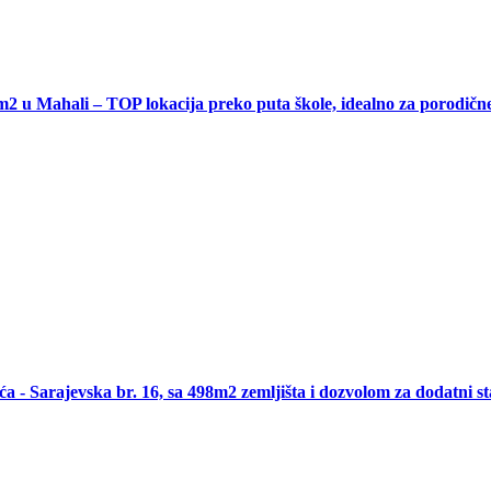
ahali – TOP lokacija preko puta škole, idealno za porodične ku
ća - Sarajevska br. 16, sa 498m2 zemljišta i dozvolom za dodatni 