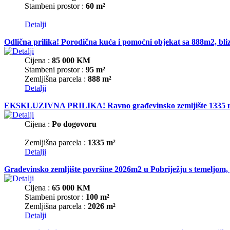
Stambeni prostor :
60 m²
Detalji
Odlična prilika! Porodična kuća i pomoćni objekat sa 888m2, bli
Cijena :
85 000 KM
Stambeni prostor :
95 m²
Zemljišna parcela :
888 m²
Detalji
EKSKLUZIVNA PRILIKA! Ravno građevinsko zemljište 1335 m2 u M
Cijena :
Po dogovoru
Zemljišna parcela :
1335 m²
Detalji
Građevinsko zemljište površine 2026m2 u Pobriježju s temeljom
Cijena :
65 000 KM
Stambeni prostor :
100 m²
Zemljišna parcela :
2026 m²
Detalji