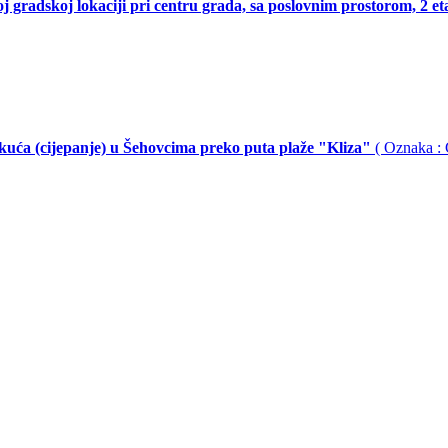
j gradskoj lokaciji pri centru grada, sa poslovnim prostorom, 2 e
h kuća (cijepanje) u Šehovcima preko puta plaže "Kliza"
( Oznaka :