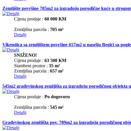
Zemljište površine 705m2 za izgradnju porodične kuće u strog
Cijena prodaje :
60 000 KM
Zemljišna parcela :
705 m²
Detalji
Vikendica sa zemljištem površine 657m2 u naselju Begići sa pog
SNIŽENO!
Cijena prodaje :
63 500 KM
Stambeni prostor :
35 m²
Zemljišna parcela :
657 m²
Detalji
545m2 građevinskog zemljišta za izgradnju porodičnog objekta u
Cijena prodaje :
Po dogovoru
Zemljišna parcela :
545 m²
Detalji
Građevinskog zemljišta pov. 789m2 za izgradnju porodičnog obje