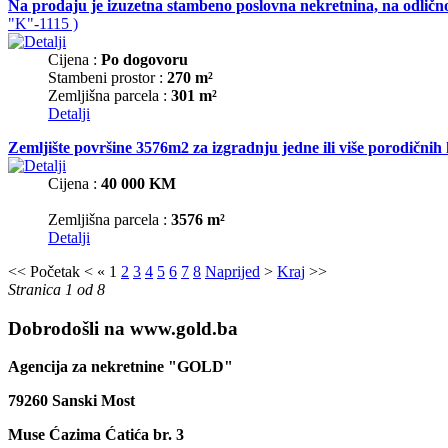
Na prodaju je izuzetna stambeno poslovna nekretnina, na odlično
"K"-1115 )
Cijena :
Po dogovoru
Stambeni prostor :
270 m²
Zemljišna parcela :
301 m²
Detalji
Zemljište površine 3576m2 za izgradnju jedne ili više porodični
Cijena :
40 000 KM
Zemljišna parcela :
3576 m²
Detalji
<<
Početak
<
«
1
2
3
4
5
6
7
8
Naprijed
>
Kraj
>>
Stranica 1 od 8
Dobrodošli na www.gold.ba
Agencija za nekretnine "GOLD"
79260 Sanski Most
Muse Ćazima Ćatića br. 3