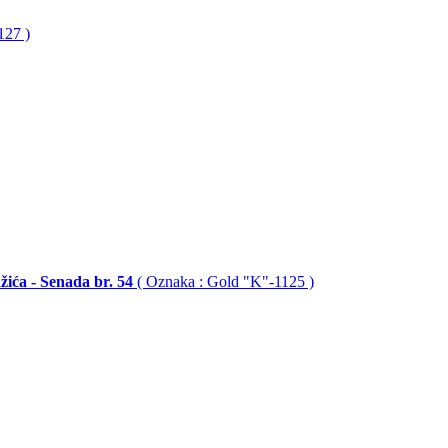
127 )
ića - Senada br. 54
( Oznaka : Gold "K"-1125 )