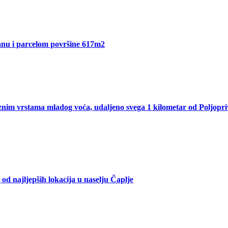
Sanu i parcelom površine 617m2
nim vrstama mladog voća, udaljeno svega 1 kilometar od Poljopri
od najljepših lokacija u naselju Čaplje