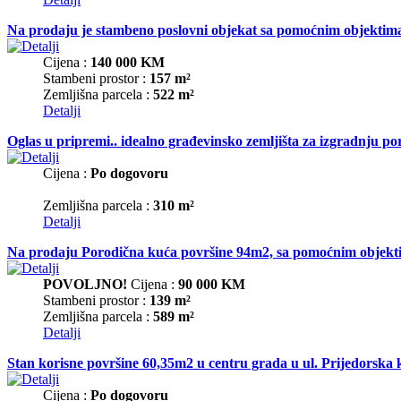
Na prodaju je stambeno poslovni objekat sa pomoćnim objektima
Cijena :
140 000 KM
Stambeni prostor :
157 m²
Zemljišna parcela :
522 m²
Detalji
Oglas u pripremi.. idealno građevinsko zemljišta za izgradnju p
Cijena :
Po dogovoru
Zemljišna parcela :
310 m²
Detalji
Na prodaju Porodična kuća površine 94m2, sa pomoćnim objekti
POVOLJNO!
Cijena :
90 000 KM
Stambeni prostor :
139 m²
Zemljišna parcela :
589 m²
Detalji
Stan korisne površine 60,35m2 u centru grada u ul. Prijedorska
Cijena :
Po dogovoru