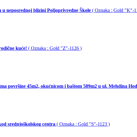
 u neposrednoj blizini Poljoprivredne Škole
( Oznaka : Gold "K"-1
orodične kuće!
( Oznaka : Gold "Z"-1126 )
ma površine 45m2, okućnicom i baštom 589m2 u ul. Mehdina Hodž
 kod srednjoškolskog centra
( Oznaka : Gold "S"-1123 )