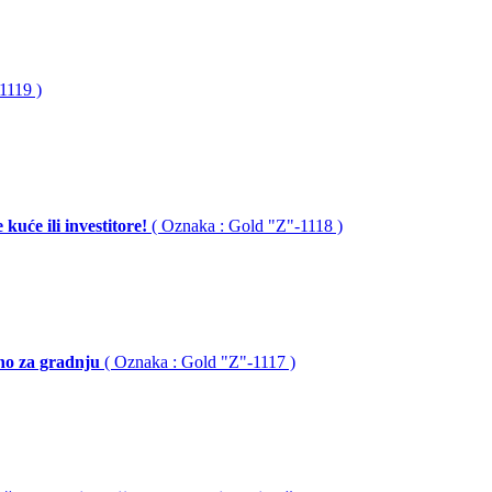
1119 )
će ili investitore!
( Oznaka : Gold "Z"-1118 )
mno za gradnju
( Oznaka : Gold "Z"-1117 )