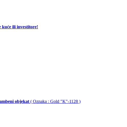
će ili investitore!
stambeni objekat
( Oznaka : Gold "K"-1128 )