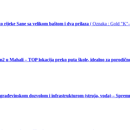
zo rijeke Sane sa velikom baštom i dva prilaza
( Oznaka : Gold "K"-
ahali – TOP lokacija preko puta škole, idealno za porodične ku
, građevinskom dozvolom i infrastrukturom (struja, voda) – Spre