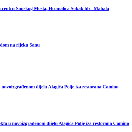
om centru Sanskog Mosta, Hromalića Sokak bb - Mahala
ledom na rijeku Sanu
 novoizgrađenom dijelu Alagića Polje iza restorana Camino
kta u novoizgrađenom dijelu Alagića Polje iza restorana Camino