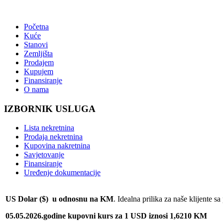
Početna
Kuće
Stanovi
Zemljišta
Prodajem
Kupujem
Finansiranje
O nama
IZBORNIK USLUGA
Lista nekretnina
Prodaja nekretnina
Kupovina nakretnina
Savjetovanje
Finansiranje
Uređenje dokumentacije
US Dolar ($) u odnosnu na KM
. Idealna prilika za naše klijente 
05.05.2026.godine kupovni kurs za 1 USD iznosi 1,6210 KM